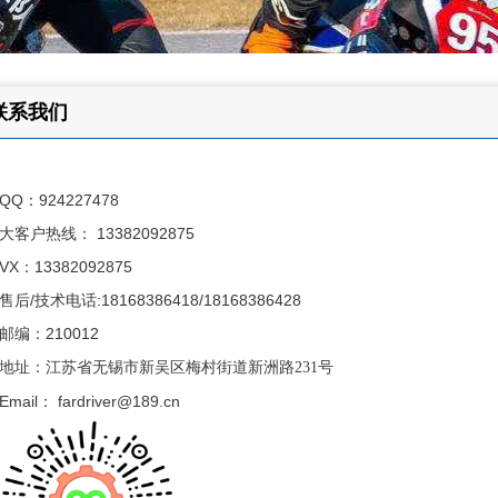
联系我们
QQ：924227478
大客户热线： 13382092875
VX：13382092875
售后/技术电话:18168386418/18168386428
邮编：210012
地址：
江苏省无锡市新吴区梅村街道新洲路231号
Email： fardriver@189.cn