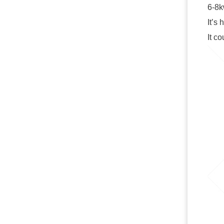
6-8k
It’s 
It c