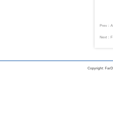
Prev：Alr
Next：
F
Copyright: FarDr