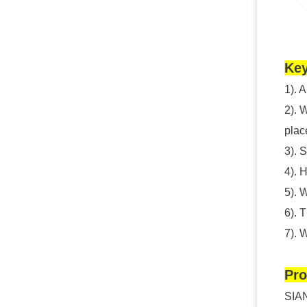
Key
1). 
2). 
plac
3). 
4). 
5). 
6). 
7). 
Pro
SIAN