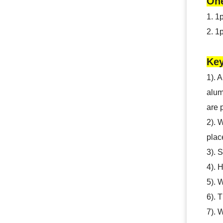
One
1. 1
2. 1
Key
1). 
alum
are 
2). 
plac
3). 
4). 
5). 
6). 
7). 