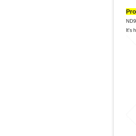
Pro
ND96
It’s 