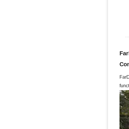
Far
Con
FarD
func