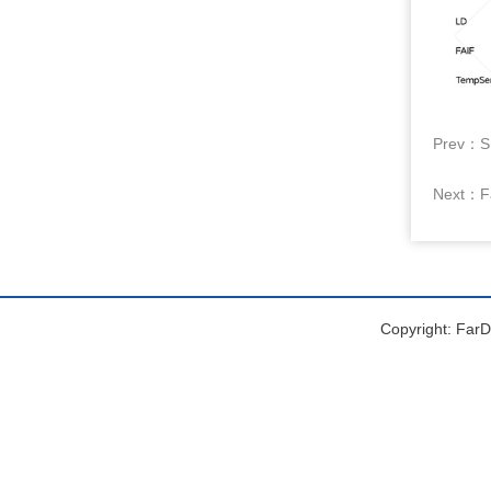
Prev：
S
Next：
F
Copyright: FarDr